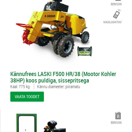
BENSIIN
KAUGJUHITAV
3496051
Kännufrees LASKI F500 HR/38 (Mootor Kohler
38HP) koos puldiga, sissepritsega
Kaal: 775 kg
Kännu diameeter: piiramatu
VAATA TOODET
BENSIIN