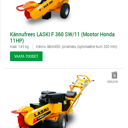
312354
Kännufrees LASKI F 360 SW/11 (Mootor Honda
11HP)
Kaal: 145 kg
Kännu läbimõõt: piiramatu (optimaalne kuni 300 mm)
VAATA TOODET
BENSIIN