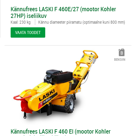
312372
Kännufrees LASKI F 460E/27 (mootor Kohler
27HP) iseliikuv
Kaal: 230 kg
Kännu diameeter piiramatu (optimaalne kuni 800 mm)
VAATA TOODET
BENSIIN
3497906
Kännufrees LASKI F 460 EI (mootor Kohler