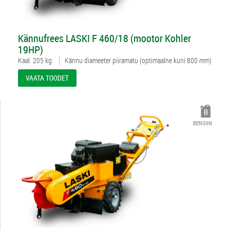
312367
Kännufrees LASKI F 460/18 (mootor Kohler
19HP)
Kaal: 205 kg
Kännu diameeter piiramatu (optimaalne kuni 800 mm)
VAATA TOODET
BENSIIN