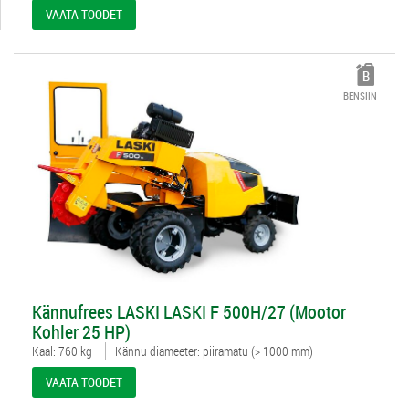
VAATA TOODET
BENSIIN
4981597
Kännufrees LASKI LASKI F 500H/27 (Mootor
Kohler 25 HP)
Kaal: 760 kg
Kännu diameeter: piiramatu (> 1000 mm)
VAATA TOODET