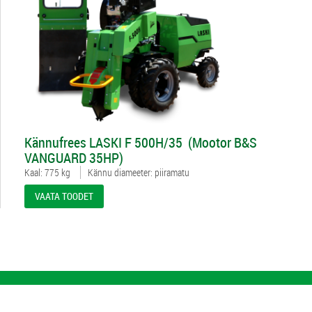
4981711
Kännufrees LASKI F 500H/35 (Mootor B&S
VANGUARD 35HP)
Kaal: 775 kg
Kännu diameeter: piiramatu
VAATA TOODET