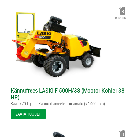
BENSIIN
4981598
Kännufrees LASKI F 500H/38 (Mootor Kohler 38
HP)
Kaal: 770 kg
Kännu diameeter: piiramatu (> 1000 mm)
VAATA TOODET