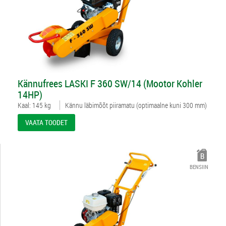
312360
Kännufrees LASKI F 360 SW/14 (Mootor Kohler
14HP)
Kaal: 145 kg
Kännu läbimõõt piiramatu (optimaalne kuni 300 mm)
VAATA TOODET
BENSIIN