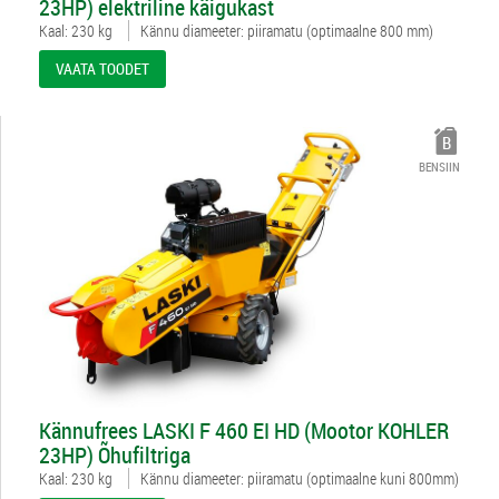
23HP) elektriline käigukast
Kaal: 230 kg
Kännu diameeter: piiramatu (optimaalne 800 mm)
VAATA TOODET
BENSIIN
4981595
Kännufrees LASKI F 460 EI HD (Mootor KOHLER
23HP) Õhufiltriga
Kaal: 230 kg
Kännu diameeter: piiramatu (optimaalne kuni 800mm)